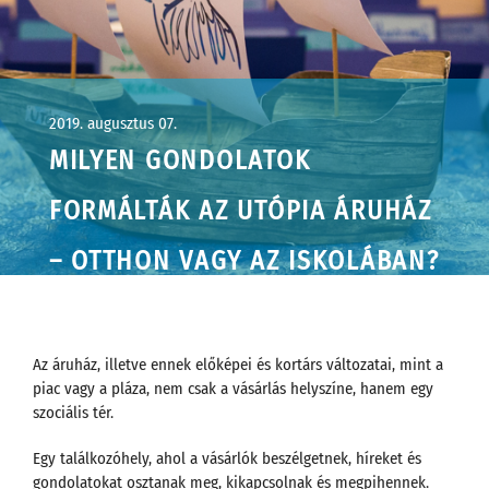
2019. augusztus 07.
MILYEN GONDOLATOK
FORMÁLTÁK AZ UTÓPIA ÁRUHÁZ
– OTTHON VAGY AZ ISKOLÁBAN?
ESEMÉNYSOROZAT
KONCEPCIÓJÁT ?
Az áruház, illetve ennek előképei és kortárs változatai, mint a
piac vagy a pláza, nem csak a vásárlás helyszíne, hanem egy
szociális tér.
Egy találkozóhely, ahol a vásárlók beszélgetnek, híreket és
gondolatokat osztanak meg, kikapcsolnak és megpihennek.