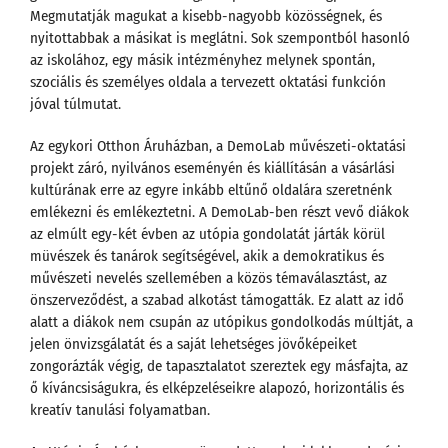
Megmutatják magukat a kisebb-nagyobb közösségnek, és
nyitottabbak a másikat is meglátni. Sok szempontból hasonló
az iskolához, egy másik intézményhez melynek spontán,
szociális és személyes oldala a tervezett oktatási funkción
jóval túlmutat.
Az egykori Otthon Áruházban, a DemoLab művészeti-oktatási
projekt záró, nyilvános eseményén és kiállításán a vásárlási
kultúrának erre az egyre inkább eltűnő oldalára szeretnénk
emlékezni és emlékeztetni. A DemoLab-ben részt vevő diákok
az elmúlt egy-két évben az utópia gondolatát járták körül
müvészek és tanárok segítségével, akik a demokratikus és
művészeti nevelés szellemében a közös témaválasztást, az
önszerveződést, a szabad alkotást támogatták. Ez alatt az idő
alatt a diákok nem csupán az utópikus gondolkodás múltját, a
jelen önvizsgálatát és a saját lehetséges jövőképeiket
zongorázták végig, de tapasztalatot szereztek egy másfajta, az
ő kíváncsiságukra, és elképzeléseikre alapozó, horizontális és
kreatív tanulási folyamatban.