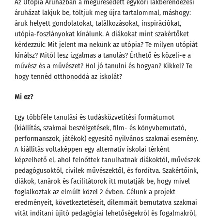
Az Utópia Áruházban a megüresedett egykori lakberendezési
áruházat lakjuk be, töltjük meg újra tartalommal, máshogy:
áruk helyett gondolatokat, találkozásokat, inspirációkat,
utópia-foszlányokat kínálunk. A diákokat mint szakértőket
kérdezzük: Mit jelent ma nekünk az utópia? Te milyen utópiát
kínálsz? Mitől lesz izgalmas a tanulás? Érthető és közeli-e a
művész és a művészet? Hol jó tanulni és hogyan? Kikkel? Te
hogy tennéd otthonoddá az iskolát?
Mi ez?
Egy többféle tanulási és tudásközvetítési formátumot
(kiállítás, szakmai beszélgetések, film- és könyvbemutató,
performanszok, játékok) egyesítő nyilvános szakmai esemény.
A kiállítás voltaképpen egy alternatív iskolai térként
képzelhető el, ahol felnőttek tanulhatnak diákoktól, művészek
pedagógusoktól, civilek művészektől, és fordítva. Szakértőink,
diákok, tanárok és facilitátorok itt mutatják be, hogy mivel
foglalkoztak az elmúlt közel 2 évben. Célunk a projekt
eredményeit, következtetéseit, dilemmáit bemutatva szakmai
vitát indítani újító pedagógiai lehetőségekről és fogalmakról,