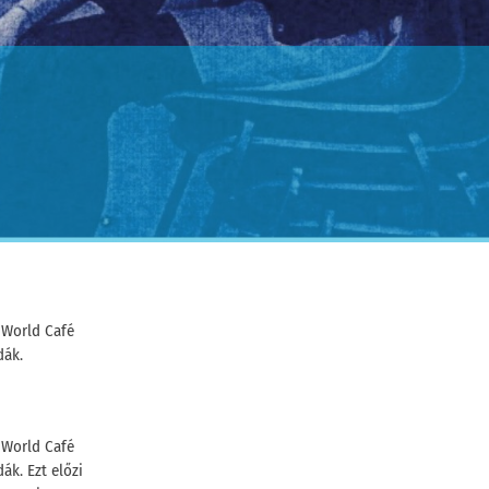
 World Café
dák.
 World Café
k. Ezt előzi