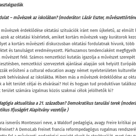
asztalgazdák
dulat – művészek az iskolában? (moderátor: Lázár Eszter, művészettörténé
 művészek érdeklődése oktatási szituációk iránt nem újkeletű, az elmúlt 
zok az oktatási kísérletek, amiket kortárs művészek vagy kurátorok kez
lyet a kortárs művészeti diskurzusban oktatási fordulatnak hivunk, több
ktet és tanulságot eredményezett. Párhuzamos tendenciaként megfigyelh
 a művészet felé. Számos nemzetközi kutatás igazolja a művészet szerepét
esztésben, nemzetközi szervezetek ajánlásai alapján sok helyütt Európá
zák erősíteni a cultural education avagy német nyelvterületen kulturell
zek behívásával az iskolákba. Miben más a művészek érdeklődése az okta
 a két terület céljai és elvárásai? Hol és hogyan tud produktívan találkoz
 terület számára izgalmas közös szakmai célok jelölhetők ki?
dagógia aktualitása a 21. században? Demokratikus tanulási terek (moder
ikus Ifjuságért Alapitvány vezetője )
a ismerős Montessori neve, a Waldorf pedagógia, avagy Freire kritikai p
n Freinet? A DemoLab Freinet francia reformpedagógus rugalmas rendszeré