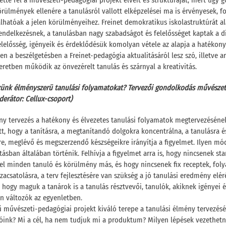
tette fel a művészeti-pedagógiai projekt elveit és strukturáját, mert úgy 
rülmények ellenére a tanulásról vallott elképzelései ma is érvényesek, fo
lhatóak a jelen körülményeihez. Freinet demokratikus iskolastruktúrát ala
rendelkezésnek, a tanulásban nagy szabadságot és felelősséget kaptak a d
elelősség, igényeik és érdeklődésük komolyan vétele az alapja a hatékony
n a beszélgetésben a Freinet-pedagógia aktualitásáról lesz szó, illetve ar
retben működik az önvezérelt tanulás és szárnyal a kreativitás.
ünk élményszerü tanulási folyamatokat? Tervezői gondolkodás művészet
erátor: Cellux-csoport)
ny tervezés a hatékony és élvezetes tanulási folyamatok megtervezéséne
tt, hogy a tanításra, a megtanítandó dolgokra koncentrálna, a tanulásra és
e, meglévő és megszerzendő készségeikre irányítja a figyelmet. Ilyen m
tásban általában történik. Felhívja a figyelmet arra is, hogy nincsenek st
l minden tanuló és körülmény más, és hogy nincsenek fix receptek, fol
szacsatolásra, a terv fejlesztésére van szükség a jó tanulási eredmény elé
 hogy maguk a tanárok is a tanulás résztvevői, tanulók, akiknek igényei é
én változók az egyenletben.
ű művészeti-pedagógiai projekt kiváló terepe a tanulási élmény tervezésé
óink? Mi a cél, ha nem tudjuk mi a produktum? Milyen lépések vezethetn