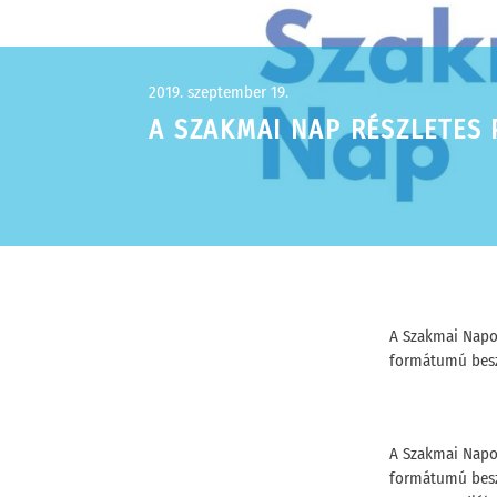
2019. szeptember 19.
A SZAKMAI NAP RÉSZLETES 
A Szakmai Napon
formátumú beszé
A Szakmai Napon
formátumú beszé