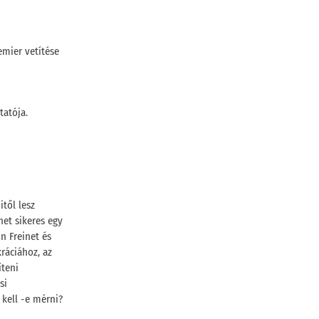
emier vetítése
tatója.
től lesz
et sikeres egy
n Freinet és
ráciához, az
íteni
si
 kell -e mérni?