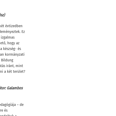
sz)
két évtizedben
deményeztek. Ez
 izgalmas
ető, hogy az
 a készség- és
ban kormányzati
e Bildung
tás iránt, mint
ni a két terület?
átor: Galambos
edagógiája – de
re és