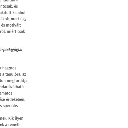
gondoltuk a
ntosak, és
kított ki, ahol
iákok, mert úgy
 és motivált
ról, miért csak
i-pedagógiai
k hasznos
 a tanulóra, az
ódon megfordítja
andardizálható
yamatos
rése érdekében.
s speciális
nek. Kik ilyen
ek a remélt