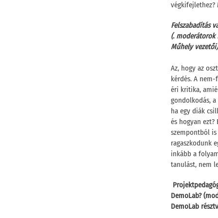
végkifejlethez?
Felszabadítás v
(. moderátorok 
Műhely vezetői)
Az, hogy az oszt
kérdés. A nem-f
éri kritika, ami
gondolkodás, a 
ha egy diák csi
és hogyan ezt? 
szempontból is 
ragaszkodunk eg
inkább a folyam
tanulást, nem l
Projektpedagógi
DemoLab? (moder
DemoLab résztv