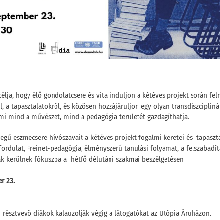
élja, hogy élő gondolatcsere és vita induljon a kétéves projekt során fel
l, a tapasztalatokról, és közösen hozzájáruljon egy olyan transdiszcipliná
mi mind a művészet, mind a pedagógia területét gazdagíthatja.
legű eszmecsere hívószavait a kétéves projekt fogalmi keretei és tapaszta
i fordulat, Freinet-pedagógia, élményszerű tanulási folyamat, a felszabadí
k kerülnek fókuszba a hétfő délutáni szakmai beszélgetésen
r 23.
észtvevö diákok kalauzolják végig a látogatókat az Utópia Àruházon.