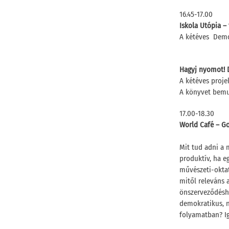
16.45-17.00
Iskola Utópia –
A kétéves DemoL
Hagyj nyomot! 
A kétéves proje
A könyvet bemut
17.00-18.30
World Café – Go
Mit tud adni a 
produktív, ha e
művészeti-oktat
mitől releváns 
önszerveződéshe
demokratikus, n
folyamatban? Ig