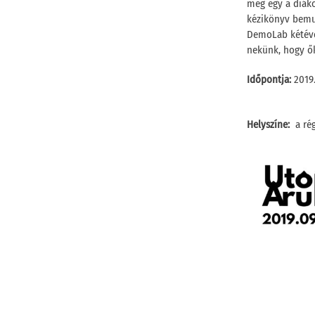
meg egy a diákok
kézikönyv bemu
DemoLab kétéve
nekünk, hogy ő
Időpontja:
2019.
Helyszíne:
a rég