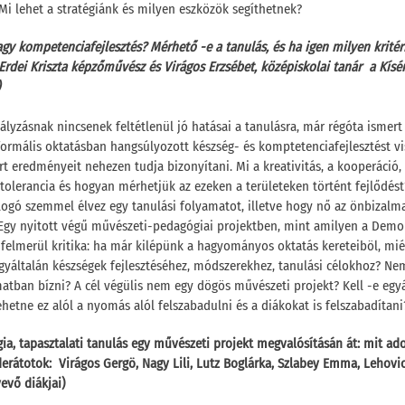
 Mi lehet a stratégiánk és milyen eszközök segíthetnek?
agy kompetenciafejlesztés? Mérhető -e a tanulás, és ha igen milyen krit
Erdei Kriszta képzőművész és Virágos Erzsébet, középiskolai tanár a Kísé
ályzásnak nincsenek feltétlenül jó hatásai a tanulásra, már régóta ismert 
ormális oktatásban hangsúlyozott készség- és komptetenciafejlesztést v
ért eredményeit nehezen tudja bizonyítani. Mi a kreativitás, a kooperáció, 
tolerancia és hogyan mérhetjük az ezeken a területeken történt fejlődést?
llogó szemmel élvez egy tanulási folyamatot, illetve hogy nő az önbizalma,
Egy nyitott végű művészeti-pedagógiai projektben, mint amilyen a Demo
felmerül kritika: ha már kilépünk a hagyományos oktatás kereteiböl, mié
yáltalán készségek fejlesztéséhez, módszerekhez, tanulási célokhoz? Ne
atban bízni? A cél végülis nem egy dögös művészeti projekt? Kell -e egy
ehetne ez alól a nyomás alól felszabadulni és a diákokat is felszabadítani
a, tapasztalati tanulás egy művészeti projekt megvalósításán át: mit ad
átotok: Virágos Gergö, Nagy Lili, Lutz Boglárka, Szlabey Emma, Lehovic
evő diákjai)