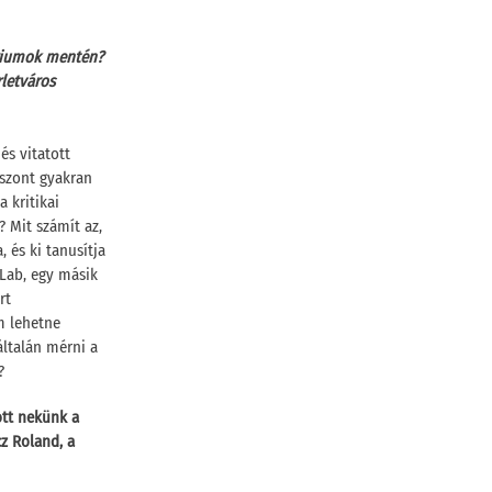
ériumok mentén?
rletváros
és vitatott
iszont gyakran
a kritikai
 Mit számít az,
 és ki tanusítja
Lab, egy másik
rt
m lehetne
általán mérni a
?
ott nekünk a
z Roland, a