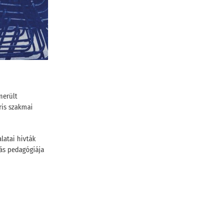
merült
ris szakmai
latai hivták
tás pedagógiája