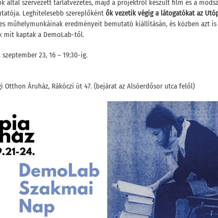
 által szervezett tárlatvezetés, majd a projektről készült film és a móds
tatója.
Leghitelesebb szereplőként
ők vezetik végig a látogatókat az Ut
s műhelymunkáinak eredményeit bemutató kiállításán, és közben azt is
k mit kaptak a DemoLab-től.
 szeptember 23, 16 – 19:30-ig.
i Otthon Áruház, Rákóczi út 47. (bejárat az Alsóerdősor utca felől)