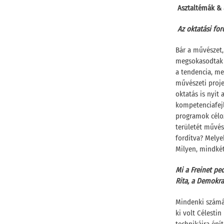
Asztaltémák & 
Az oktatási for
Bár a művészet,
megsokasodtak a
a tendencia, me
művészeti proje
oktatás is nyit
kompetenciafejl
programok céloz
területét művés
fordítva? Melyek
Milyen, mindkét
Mi a Freinet pe
Rita, a Demokrat
Mindenki számár
ki volt Célesti