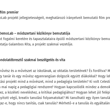
 film premier
ab projekt jellegzetességeit, meghatározó irányelveit bemutató film pr
DemoLab – módszertani kézikönyv bemutatója
kt fogalmi keretére és tapasztalataira épülő módszertani kézikönyv bemu
atja Galambos Rita, a projekt szakmai vezetője.
ndolatébresztő szakmai beszélgetés és vita
művész és a művészet az iskolának, az oktatás területének? Ès fordítva? Mi
gy tanár és egy művész egyenrangúan dolgozik együtt diákokkal? Hogy leh
ási projekt mind a művészet, mind a pedagógia területén? Ki volt Celesti
a mai napig a pedagógiai rendszere? Hogyan kapcsolódik mindez a demok
z, a közéleti neveléshez, a kritikai pedagógiához? Hogyan lehet jól felép
yitott végű, kreatív tanulási folyamatokat? Mi tanulható egy ilyen tanulá
az-e, hogy nincs tanítás, csak tanulás? Mérhető-e a tanulás és egyáltalán