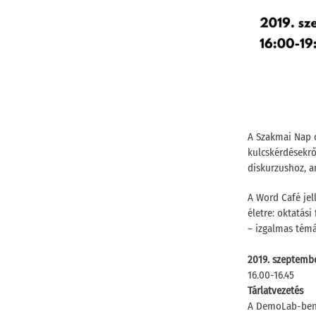
A Szakmai Nap c
kulcskérdésekrő
diskurzushoz, a
A Word Café jel
életre: oktatás
– izgalmas témá
2019. szeptembe
16.00-16.45
Tárlatvezetés
A DemoLab-ben r