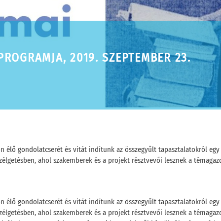
PROGRAMJA, 2019. SZEPTEMBER 23.
 élő gondolatcserét és vitát indítunk az összegyűlt tapasztalatokról egy
lgetésben, ahol szakemberek és a projekt résztvevői lesznek a témagaz
 élő gondolatcserét és vitát indítunk az összegyűlt tapasztalatokról egy
lgetésben, ahol szakemberek és a projekt résztvevői lesznek a témagazdá