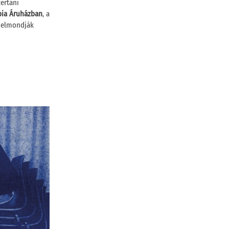
zertani
ópia Áruházban
, a
 elmondják