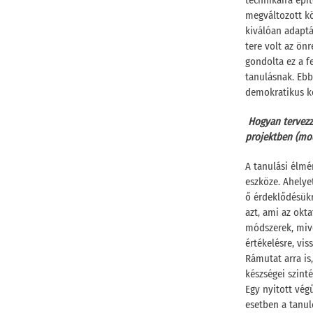
technikáira épí
megváltozott kö
kiválóan adaptá
tere volt az ön
gondolta ez a f
tanulásnak. Ebbe
demokratikus ke
Hogyan tervezz
projektben (mod
A tanulási élmé
eszköze. Ahelye
ő érdeklődésükr
azt, ami az okta
módszerek, mive
értékelésre, vis
Rámutat arra is,
készségei szint
Egy nyitott vég
esetben a tanul